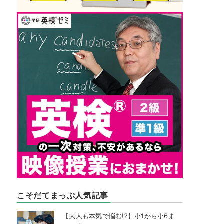
こそだてまっぷ人気記事
【大人も本気で悩む!?】小1から小6ま