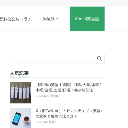
習お役立ちコラム
Kimini英会話
体験談
人気記事
【曜日の英語１週間】月曜/火曜/水曜/
木曜/金曜/土曜/日曜：略や暗記法
2024年10月10日
X（旧Twitter）のセンシティブ（英語）
の意味と解除方法とは？
2026年1月1日