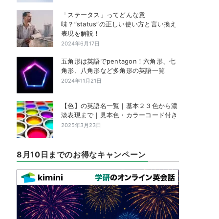
「ステータス」ってどんな意
味？”status”の正しい使い方と言い換え
表現を解説！
2024年6月17日
五角形は英語でpentagon！六角形、七
角形、八角形など多角形の英語一覧
2024年11月21日
【色】の英語名一覧｜基本２３色から濃
淡表現まで｜見本色・カラーコード付き
2025年3月23日
8月10日までのお得なキャンペーン