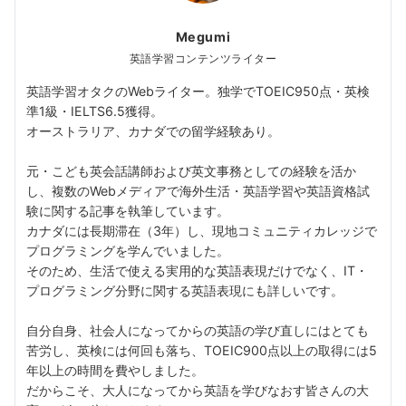
Megumi
英語学習コンテンツライター
英語学習オタクのWebライター。独学でTOEIC950点・英検
準1級・IELTS6.5獲得。
オーストラリア、カナダでの留学経験あり。
元・こども英会話講師および英文事務としての経験を活か
し、複数のWebメディアで海外生活・英語学習や英語資格試
験に関する記事を執筆しています。
カナダには長期滞在（3年）し、現地コミュニティカレッジで
プログラミングを学んでいました。
そのため、生活で使える実用的な英語表現だけでなく、IT・
プログラミング分野に関する英語表現にも詳しいです。
自分自身、社会人になってからの英語の学び直しにはとても
苦労し、英検には何回も落ち、TOEIC900点以上の取得には5
年以上の時間を費やしました。
だからこそ、大人になってから英語を学びなおす皆さんの大