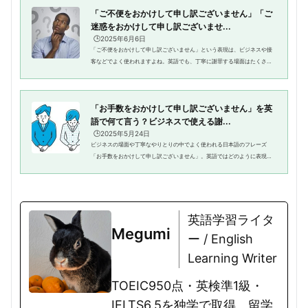
「ご不便をおかけして申し訳ございません」「ご
迷惑をおかけして申し訳ございませ...
🕒️2025年6月6日
「ご不便をおかけして申し訳ございません」という表現は、ビジネスや接
客などでよく使われますよね。英語でも、丁寧に謝罪する場面はたくさん
あります。しかし、英語で「申し訳ございません」や「ご不便をおかけし
て」という表現をどう言えばい...
「お手数をおかけして申し訳ございません」を英
語で何て言う？ビジネスで使える謝...
🕒️2025年5月24日
ビジネスの場面や丁寧なやりとりの中でよく使われる日本語のフレーズ
「お手数をおかけして申し訳ございません」。英語ではどのように表現す
るのか迷ったことはありませんか？特に英語では、状況や相手との関係に
よって適切な謝罪の表現が異なる...
英語学習ライタ
Megumi
ー / English
Learning Writer
TOEIC950点・英検準1級・
IELTS6.5を独学で取得。留学