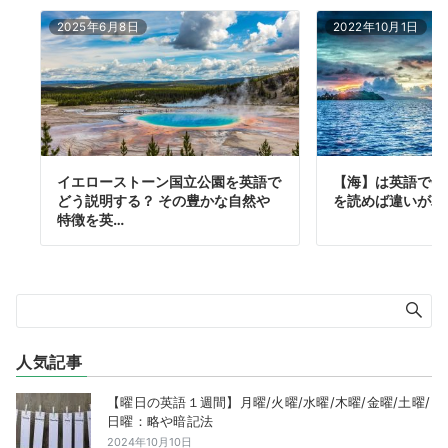
2025年6月8日
2022年10月1日
イエローストーン国立公園を英語で
【海】は英語でOc
どう説明する？ その豊かな自然や
を読めば違いがバ
特徴を英…
人気記事
【曜日の英語１週間】月曜/火曜/水曜/木曜/金曜/土曜/
日曜：略や暗記法
2024年10月10日