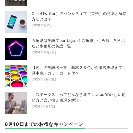
X（旧Twitter）のセンシティブ（英語）の意味と解除
方法とは？
2026年1月1日
五角形は英語でpentagon！六角形、七角形、八角形
など多角形の英語一覧
2024年11月21日
【色】の英語名一覧｜基本２３色から濃淡表現まで｜
見本色・カラーコード付き
2025年3月23日
「ステータス」ってどんな意味？”status”の正しい使
い方と言い換え表現を解説！
2024年6月17日
8月10日までのお得なキャンペーン