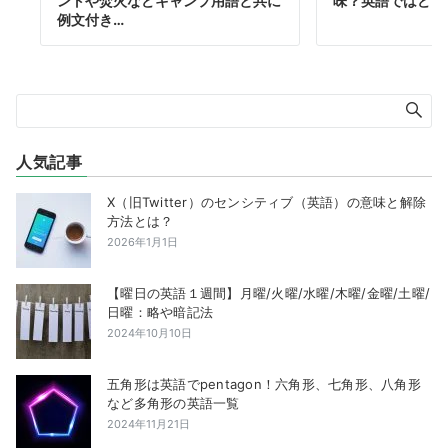
ントや焚火などキャンプ用語と共に
味？英語ではどう
例文付き…
人気記事
X（旧Twitter）のセンシティブ（英語）の意味と解除
方法とは？
2026年1月1日
【曜日の英語１週間】月曜/火曜/水曜/木曜/金曜/土曜/
日曜：略や暗記法
2024年10月10日
五角形は英語でpentagon！六角形、七角形、八角形
など多角形の英語一覧
2024年11月21日