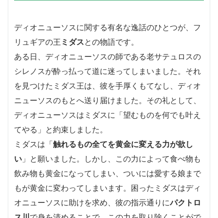
ディオニューソスに関する有名な逸話のひとつが、フ
リュギアの王
ミダス
との物語です。
ある日、ディオニューソスの師である老サテュロスの
シレノスが酔っ払って道に迷ってしまいました。それ
を見つけたミダス王は、彼を手厚くもてなし、ディオ
ニューソスのもとへ送り届けました。その礼として、
ディオニューソスはミダスに「望むものを何でも叶え
てやる」と約束しました。
ミダスは「
触れるもの全てを黄金に変える力が欲し
い
」と願いました。しかし、この力によって食べ物も
飲み物も黄金になってしまい、ついには愛する娘まで
もが黄金に変わってしまいます。困ったミダスはディ
オニューソスに助けを求め、彼の指示通りに
パクトロ
ス川
で身を清めることで、この力を取り除くことがで