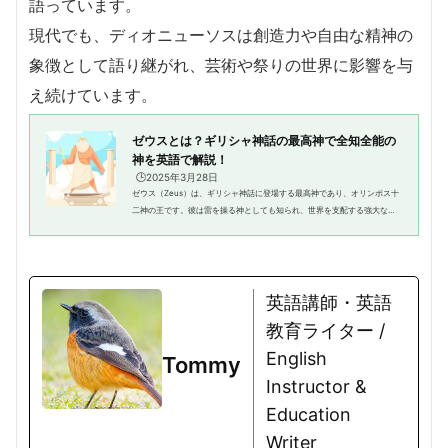
語っています。
現代でも、ディオニューソスは創造力や自由な精神の
象徴として語り継がれ、芸術や祭りの世界に影響を与
え続けています。
ゼウスとは？ギリシャ神話の最高神で全知全能の
神を英語で解説！
🕒️2025年3月28日
ゼウス（Zeus）は、ギリシャ神話に登場する最高神であり、オリンポス十
二神の王です。彼は雷を操る神としても知られ、世界を支配する強大な力
を持っていました。英語では "Zeus is the king of the gods in Greek myth
ology and the ruler ...
英語講師・英語
教育ライター /
English
Tommy
Instructor &
Education
Writer