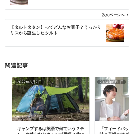
ナ
ビ
ゲ
次のページへ
ー
【タルトタタン】ってどんなお菓子？うっかり
シ
ミスから誕生したタルト
ョ
ン
関連記事
2022年6月7日
2024年6月1日
キャンプするは英語で何ていう？テ
「フィードバック