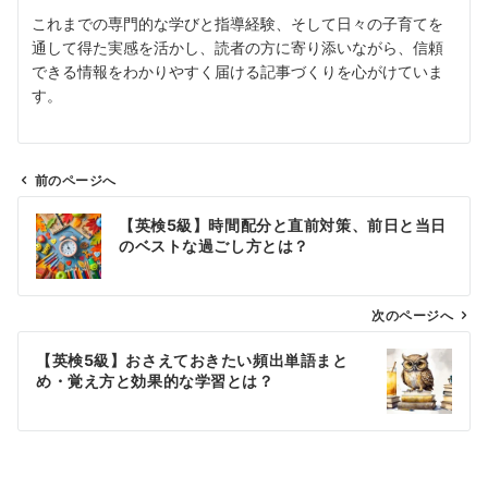
これまでの専門的な学びと指導経験、そして日々の子育てを
通して得た実感を活かし、読者の方に寄り添いながら、信頼
できる情報をわかりやすく届ける記事づくりを心がけていま
す。
前のページへ
投
【英検5級】時間配分と直前対策、前日と当日
稿
のベストな過ごし方とは？
ナ
ビ
ゲ
次のページへ
ー
【英検5級】おさえておきたい頻出単語まと
シ
め・覚え方と効果的な学習とは？
ョ
ン