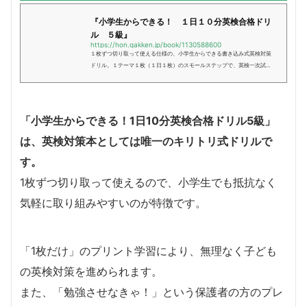
『小学生からできる！ １日１０分英検合格ドリ
ル ５級』
https://hon.gakken.jp/book/1130588600
１枚ずつ切り取って使える仕様の、小学生からできる書き込み式英検対策
ドリル。１テーマ１枚（１日１枚）のスモールステップで、英検一次試験
のすべての問題形式をカバー。学習管理ができるスケジュールボード＆シ
ールつき。
「小学生からできる！1日10分英検合格ドリル5級」
は、英検対策本としては唯一のキリトリ式ドリルで
す。
1枚ずつ切り取って使えるので、小学生でも抵抗なく
気軽に取り組みやすいのが特徴です。
「1枚だけ」のプリント学習により、無理なく子ども
の英検対策を進められます。
また、「勉強させなきゃ！」という保護者の方のプレ