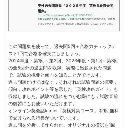
英検過去問題集『２０２５年度 英検５級過去問
題集』
https://hon.gakken.jp/book/1130604300
英検５級の過去問題５回分と，分野別に“英検合格力”を診断できる「合格力
チェックテスト」１回分を収録した，過去問題集。リスニングアプリ対
応。マークシートつき。受験ガイドやスピーキングテストの対策も入った
安心の一冊。
この問題集を使って、過去問5回＋合格力チェックテ
スト1回で合格を確実にしましょう。
2024年度・第1回～第2回、2023年度・第1回～第3回
の全5回分の過去問を収録。実際に出題された問題
で、試験の概要と傾向を知ることができます。
過去問題だけではなく，それぞれの試験問題の概要，
傾向，攻略ポイント等を示した「英検攻略ガイド」も
収録しました。試験の流れをつかむ際にも，試験直前
の復習にもお使いいただけます。
オンライン英会話kimini「英検対策コース」を1回無料
で受けられる特典がついています。
過去問を分析して作られた、オリジナルの模試を1回