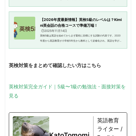
いう方もいるのではないでしょうか。英検の合格発表は、受験者にとって
待ち遠しい瞬間です。合格発表...
【2026年度最新情報】英検5級のレベルは？Kimi
ni英会話の合格コースで準備万端！
🕒️2025年11月14日
英検5級は英語を始めてからまず最初に目標にする試験の代表です。2020
年度から英語教育が小学校5年生から教科として必修化され、英語を学び始
めた生徒さん、さらにはその親御さんからも関心が高い試験でもありま
す。英語は学年によって授業の内...
英検対策をまとめて確認したい方はこちら
英検対策完全ガイド｜5級〜1級の勉強法・面接対策を
見る
英語教育
ライター /
KatoTomomi