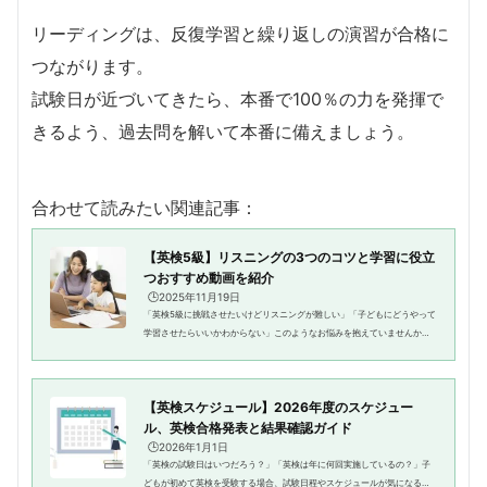
リーディングは、反復学習と繰り返しの演習が合格に
つながります。
試験日が近づいてきたら、本番で100％の力を発揮で
きるよう、過去問を解いて本番に備えましょう。
合わせて読みたい関連記事：
【英検5級】リスニングの3つのコツと学習に役立
つおすすめ動画を紹介
🕒️2025年11月19日
「英検5級に挑戦させたいけどリスニングが難しい」「子どもにどうやって
学習させたらいいかわからない」このようなお悩みを抱えていませんか？
英検対策で多くの方が困ってしまいがちなのが、リスニングではないでし
ょうか。日本語と発音が全然違...
【英検スケジュール】2026年度のスケジュー
ル、英検合格発表と結果確認ガイド
🕒️2026年1月1日
「英検の試験日はいつだろう？」「英検は年に何回実施しているの？」子
どもが初めて英検を受験する場合、試験日程やスケジュールが気になると