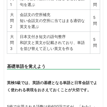
1
句を選ぶ
問
大
会話文の空所補充
5
問
短い会話文の空所に当てはまる適切な
問
2
英文を選ぶ
大
日本文付き短文の語句整序
5
問
和訳文と英文が記載されており、単語
問
3
を並び替えて正しい英文を作る
基礎単語を覚えよう
英検5級では、英語の基礎となる単語と日常会話でよ
く使われる表現をおさえておくことが大切です。
5級で出題される語数は約600語ですが、「わたし」