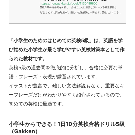
https://hon.gakken.jp/book/1130499600
英検５級の過去問を分析し，合格のために必要なフレーズを厳選収録し
た“はじめての英検対策本”。難しい文法解説は一切せず，英検によく出る場
面ごとに重要フレーズを紹介する。イラストも豊富で，小学生の英検対策
に最適。模擬試験，音声ＣＤつき。
「小学生のためのはじめての英検5級」は、英語を学
び始めた小学生が最も学びやすい英検対策本として作
られた教材です。
英検5級の過去問を徹底的に分析し、合格に必要な単
語・フレーズ・表現が厳選されています。
イラストが豊富で、難しい文法解説もなく、重要なキ
ーフレーズだけがわかりやすく紹介されているので、
初めての英検に最適です。
小学生からできる！1日10分英検合格ドリル5級
（Gakken）