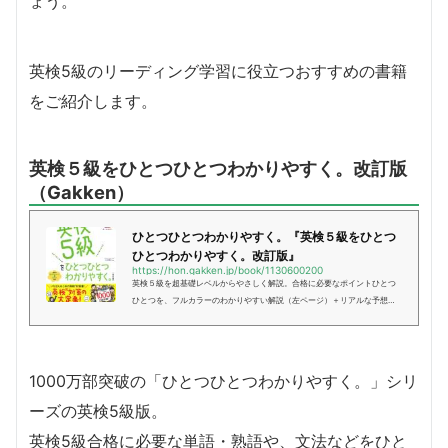
ょう。
英検5級のリーディング学習に役立つおすすめの書籍
をご紹介します。
英検５級をひとつひとつわかりやすく。改訂版
（Gakken）
ひとつひとつわかりやすく。『英検５級をひとつ
ひとつわかりやすく。改訂版』
https://hon.gakken.jp/book/1130600200
英検５級を超基礎レベルからやさしく解説。合格に必要なポイントひとつ
ひとつを、フルカラーのわかりやすい解説（左ページ）＋リアルな予想問
題（右ページ）にまとめてあり、無理なく対策できる。リスニング対策も
できる音声ＤＬ＆無料音声再生...
1000万部突破の「ひとつひとつわかりやすく。」シリ
ーズの英検5級版。
英検5級合格に必要な単語・熟語や、文法などをひと