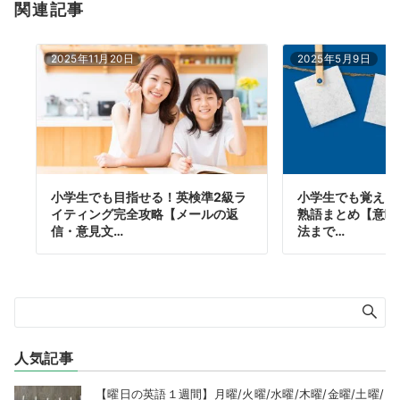
関連記事
2025年11月20日
2025年5月9日
小学生でも目指せる！英検準2級ラ
小学生でも覚えら
イティング完全攻略【メールの返
熟語まとめ【意味
信・意見文…
法まで…
人気記事
【曜日の英語１週間】月曜/火曜/水曜/木曜/金曜/土曜/