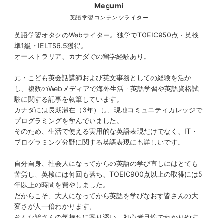
Megumi
英語学習コンテンツライター
英語学習オタクのWebライター。独学でTOEIC950点・英検
準1級・IELTS6.5獲得。
オーストラリア、カナダでの留学経験あり。
元・こども英会話講師および英文事務としての経験を活か
し、複数のWebメディアで海外生活・英語学習や英語資格試
験に関する記事を執筆しています。
カナダには長期滞在（3年）し、現地コミュニティカレッジで
プログラミングを学んでいました。
そのため、生活で使える実用的な英語表現だけでなく、IT・
プログラミング分野に関する英語表現にも詳しいです。
自分自身、社会人になってからの英語の学び直しにはとても
苦労し、英検には何回も落ち、TOEIC900点以上の取得には5
年以上の時間を費やしました。
だからこそ、大人になってから英語を学びなおす皆さんの大
変さが人一倍わかります。
そんな皆さんの気持ちに寄り添い、初心者目線でわかりやす