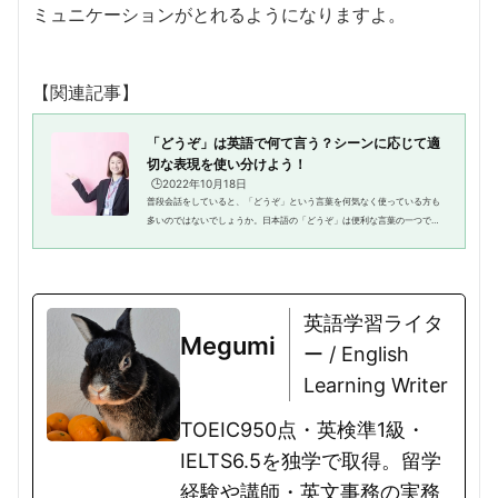
ミュニケーションがとれるようになりますよ。
【関連記事】
「どうぞ」は英語で何て言う？シーンに応じて適
切な表現を使い分けよう！
🕒️2022年10月18日
普段会話をしていると、「どうぞ」という言葉を何気なく使っている方も
多いのではないでしょうか。日本語の「どうぞ」は便利な言葉の一つであ
り、一言でさまざまな意味を表現できます。英語で「どうぞ」を表現する
場合、「Please」を思い浮かべ...
英語学習ライタ
Megumi
ー / English
Learning Writer
TOEIC950点・英検準1級・
IELTS6.5を独学で取得。留学
経験や講師・英文事務の実務