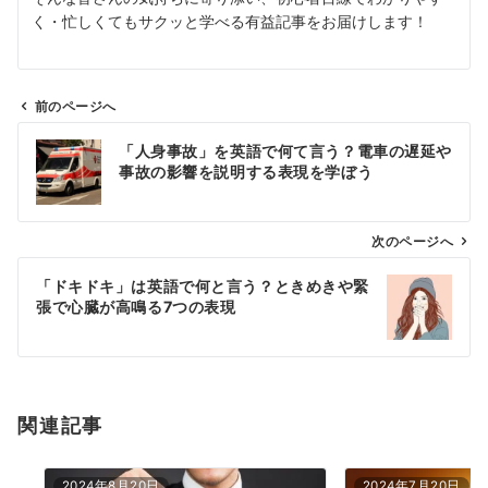
く・忙しくてもサクッと学べる有益記事をお届けします！
前のページへ
投
「人身事故」を英語で何て言う？電車の遅延や
稿
事故の影響を説明する表現を学ぼう
ナ
ビ
ゲ
次のページへ
ー
「ドキドキ」は英語で何と言う？ときめきや緊
シ
張で心臓が高鳴る7つの表現
ョ
ン
関連記事
2024年8月20日
2024年7月20日