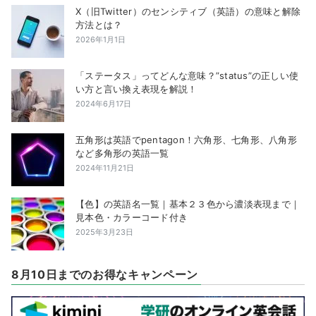
X（旧Twitter）のセンシティブ（英語）の意味と解除
方法とは？
2026年1月1日
「ステータス」ってどんな意味？”status”の正しい使
い方と言い換え表現を解説！
2024年6月17日
五角形は英語でpentagon！六角形、七角形、八角形
など多角形の英語一覧
2024年11月21日
【色】の英語名一覧｜基本２３色から濃淡表現まで｜
見本色・カラーコード付き
2025年3月23日
8月10日までのお得なキャンペーン