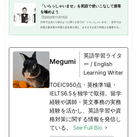
「いらっしゃいませ」を英語で使いこなして接客
を極めよう
🕒️2022年11月15日
日本では当たり前のように聞くお店での「いらっしゃいませ」。近年では
外国人観光客や外国人在住者も増え、ますますお店で外国人を接客する機
会が増えました。今後も渡航の機会が増えることで英語で接客することが
増えていくはず。今回は、「い...
英語学習ライタ
Megumi
ー / English
Learning Writer
TOEIC950点・英検準1級・
IELTS6.5を独学で取得。留学
経験や講師・英文事務の実務
経験を活かし、英語学習や資
格対策に関する情報を発信し
ている。
See Full Bio