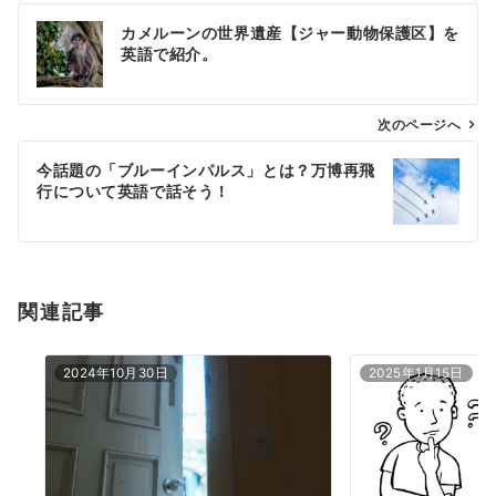
投
カメルーンの世界遺産【ジャー動物保護区】を
稿
英語で紹介。
ナ
ビ
ゲ
次のページへ
ー
今話題の「ブルーインパルス」とは？万博再飛
シ
行について英語で話そう！
ョ
ン
関連記事
2024年10月30日
2025年1月15日