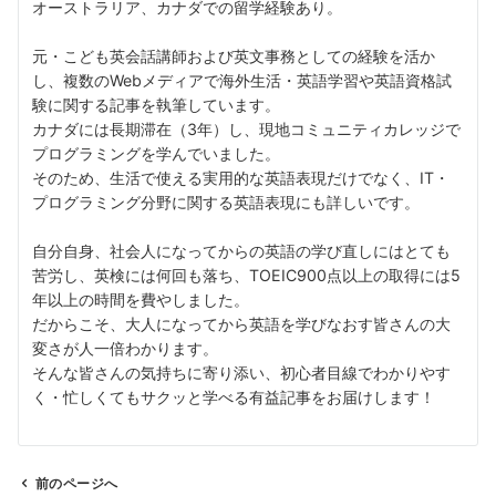
オーストラリア、カナダでの留学経験あり。
元・こども英会話講師および英文事務としての経験を活か
し、複数のWebメディアで海外生活・英語学習や英語資格試
験に関する記事を執筆しています。
カナダには長期滞在（3年）し、現地コミュニティカレッジで
プログラミングを学んでいました。
そのため、生活で使える実用的な英語表現だけでなく、IT・
プログラミング分野に関する英語表現にも詳しいです。
自分自身、社会人になってからの英語の学び直しにはとても
苦労し、英検には何回も落ち、TOEIC900点以上の取得には5
年以上の時間を費やしました。
だからこそ、大人になってから英語を学びなおす皆さんの大
変さが人一倍わかります。
そんな皆さんの気持ちに寄り添い、初心者目線でわかりやす
く・忙しくてもサクッと学べる有益記事をお届けします！
前のページへ