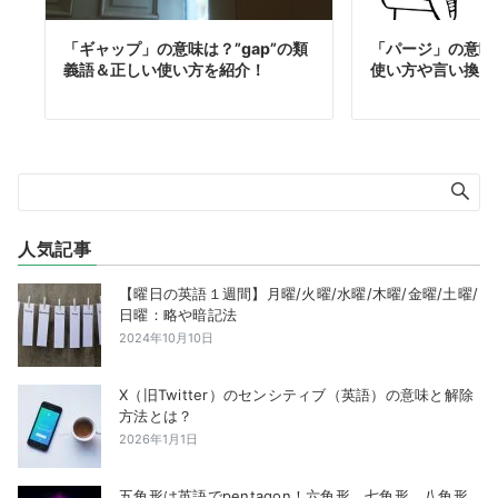
「ギャップ」の意味は？”gap”の類
「パージ」の意味は
義語＆正しい使い方を紹介！
使い方や言い換え
人気記事
【曜日の英語１週間】月曜/火曜/水曜/木曜/金曜/土曜/
日曜：略や暗記法
2024年10月10日
X（旧Twitter）のセンシティブ（英語）の意味と解除
方法とは？
2026年1月1日
五角形は英語でpentagon！六角形、七角形、八角形