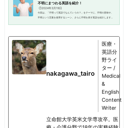
不明にまつわる英語を紹介！
🕒️2024年3月19日
今回は、「不明って英語でなんていうの？」をテーマに、不明の意味や、
不明という言葉を使用するシーン、さらに不明を表す英語を紹介します。
また、記事の後半では、不明という意味の英語を使った実際に使える英語
例文と、日本語訳を紹介するの...
医療・
英語分
野ライ
ター /
nakagawa_tairo
Medical
&
English
Content
Writer
立命館大学英米文学専攻卒。医
療・介護分野で18年の実務経験