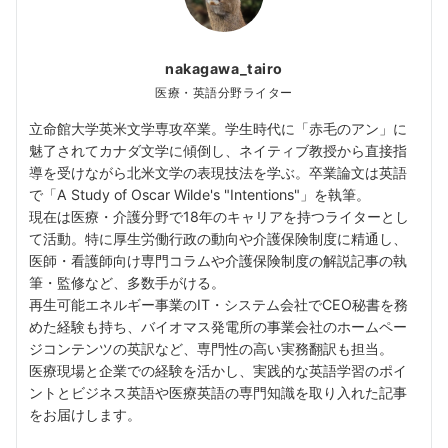
nakagawa_tairo
医療・英語分野ライター
立命館大学英米文学専攻卒業。学生時代に「赤毛のアン」に
魅了されてカナダ文学に傾倒し、ネイティブ教授から直接指
導を受けながら北米文学の表現技法を学ぶ。卒業論文は英語
で「A Study of Oscar Wilde's "Intentions"」を執筆。
現在は医療・介護分野で18年のキャリアを持つライターとし
て活動。特に厚生労働行政の動向や介護保険制度に精通し、
医師・看護師向け専門コラムや介護保険制度の解説記事の執
筆・監修など、多数手がける。
再生可能エネルギー事業のIT・システム会社でCEO秘書を務
めた経験も持ち、バイオマス発電所の事業会社のホームペー
ジコンテンツの英訳など、専門性の高い実務翻訳も担当。
医療現場と企業での経験を活かし、実践的な英語学習のポイ
ントとビジネス英語や医療英語の専門知識を取り入れた記事
をお届けします。