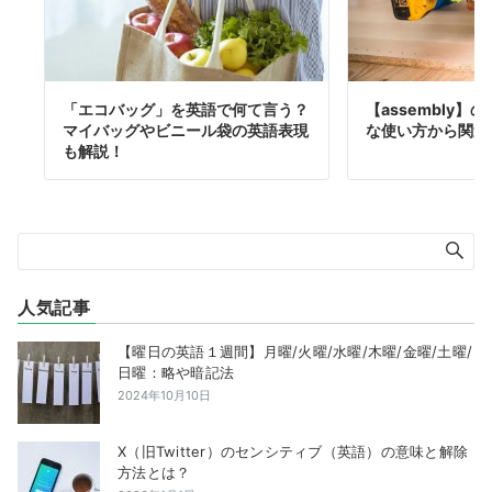
「エコバッグ」を英語で何て言う？
【assembly
マイバッグやビニール袋の英語表現
な使い方から関連
も解説！
人気記事
【曜日の英語１週間】月曜/火曜/水曜/木曜/金曜/土曜/
日曜：略や暗記法
2024年10月10日
X（旧Twitter）のセンシティブ（英語）の意味と解除
方法とは？