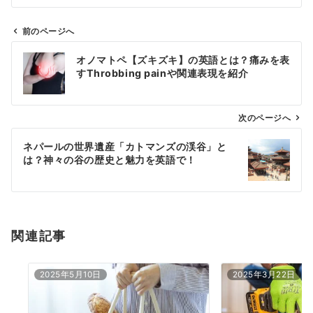
前のページへ
投
オノマトペ【ズキズキ】の英語とは？痛みを表
稿
すThrobbing painや関連表現を紹介
ナ
ビ
ゲ
次のページへ
ー
ネパールの世界遺産「カトマンズの渓谷」と
シ
は？神々の谷の歴史と魅力を英語で！
ョ
ン
関連記事
2025年5月10日
2025年3月22日