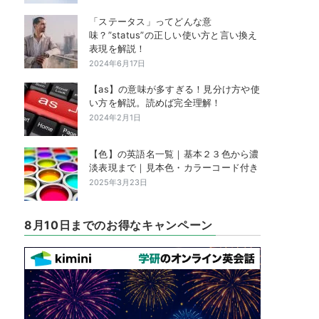
「ステータス」ってどんな意
味？”status”の正しい使い方と言い換え
表現を解説！
2024年6月17日
【as】の意味が多すぎる！見分け方や使
い方を解説。読めば完全理解！
2024年2月1日
【色】の英語名一覧｜基本２３色から濃
淡表現まで｜見本色・カラーコード付き
2025年3月23日
8月10日までのお得なキャンペーン