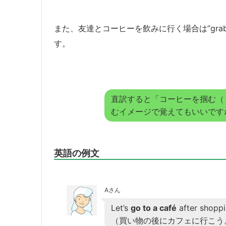
また、友達とコーヒーを飲みに行く場合は”grab 
す。
直訳すると「コーヒーを掴む（＝
むイメージで覚えてもいいです
英語の例文
Aさん
Let’s
go to a café
after shoppi
（買い物の後にカフェに行こう