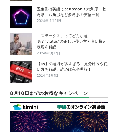
五角形は英語でpentagon！六角形、七
角形、八角形など多角形の英語一覧
2024年11月21日
「ステータス」ってどんな意
味？”status”の正しい使い方と言い換え
表現を解説！
2024年6月17日
【as】の意味が多すぎる！見分け方や使
い方を解説。読めば完全理解！
2024年2月1日
8月10日までのお得なキャンペーン