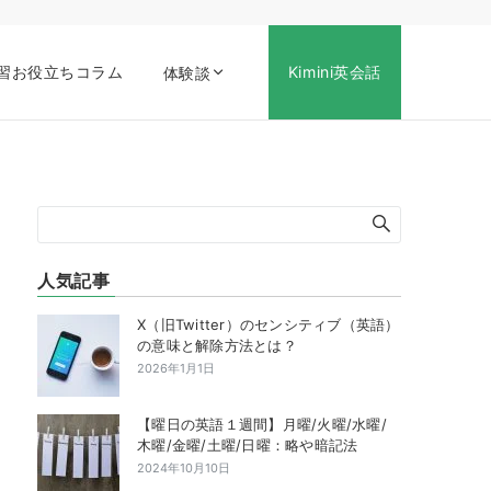
習お役立ちコラム
Kimini英会話
体験談
人気記事
X（旧Twitter）のセンシティブ（英語）
の意味と解除方法とは？
2026年1月1日
【曜日の英語１週間】月曜/火曜/水曜/
木曜/金曜/土曜/日曜：略や暗記法
2024年10月10日