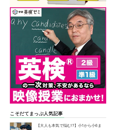
こそだてまっぷ人気記事
【大人も本気で悩む!?】小1から小6ま