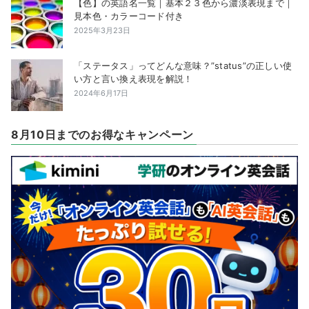
【色】の英語名一覧｜基本２３色から濃淡表現まで｜
見本色・カラーコード付き
2025年3月23日
「ステータス」ってどんな意味？”status”の正しい使
い方と言い換え表現を解説！
2024年6月17日
8月10日までのお得なキャンペーン