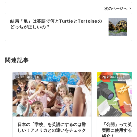
ビ
ゲ
次のページへ
ー
結局「亀」は英語で何とTurtleとTortoiseの
シ
どっちが正しいの？
ョ
ン
関連記事
2023年2月10日
2023年12月1日
日本の「学校」を英語にするのは難
「公開」って英語
しい！アメリカとの違いをチェック
実際に使用する場
紹介！