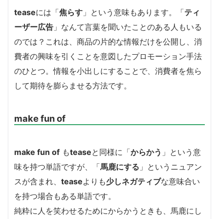
tease
には「
焦らす
」という意味もあります。「
ティ
ーザー広告
」なんて言葉を聞いたことのある人もいる
のでは？これは、商品の片的な情報だけを公開し、消
費者の興味を引くことを意図したプロモーション手法
のひとつ。情報を小出しにすることで、消費者を焦ら
して期待を膨らませる方法です。
make fun of
make fun of
も
tease
と同様に「
からかう
」という意
味を持つ単語ですが、「
馬鹿にする
」というニュアン
スが含まれ、
tease
よりも
少しネガティブ
な意味合い
を持つ場合もある単語です。
純粋に人を笑わせるためにからかうときも、馬鹿にし