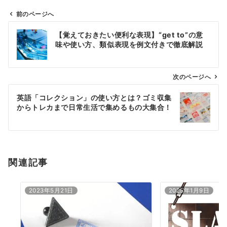
前のページへ
投
【覚えておきたい便利な表現】“get to”の意
稿
味や使い方、類似表現を例文付きで徹底解説
ナ
ビ
ゲ
次のページへ
ー
英語「コレクション」の使い方とは？ゴミ収集
シ
からトレカまで日常生活で集めるもの大集合！
ョ
ン
関連記事
2023年5月21日
2025年1月9日