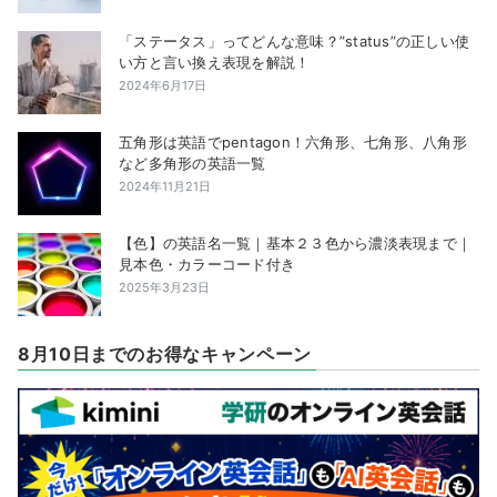
「ステータス」ってどんな意味？”status”の正しい使
い方と言い換え表現を解説！
2024年6月17日
五角形は英語でpentagon！六角形、七角形、八角形
など多角形の英語一覧
2024年11月21日
【色】の英語名一覧｜基本２３色から濃淡表現まで｜
見本色・カラーコード付き
2025年3月23日
8月10日までのお得なキャンペーン