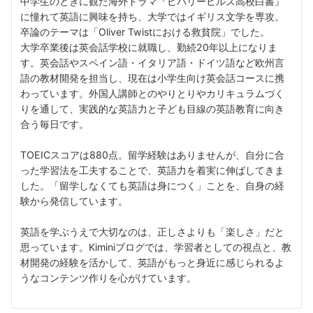
中学生のときに観た海外ドラマ『ビバリーヒルズ高校白書』
に憧れて英語に興味を持ち、大学ではイギリス文学を専攻。
卒論のテーマは「Oliver Twistにおける救貧院」でした。
大学卒業後は英会話学校に就職し、勤続20年以上になりま
す。英会話やスペイン語・イタリア語・ドイツ語など欧州言
語の教材開発を担当し、現在は小学生向け英会話コースに携
わっています。外国人講師とのやりとりやカリキュラムづく
りを通して、実践的な英語力と子ども目線の英語教育に向き
合う毎日です。
TOEICスコアは880点。留学経験はありませんが、自分に合
った学習法を工夫することで、英語力を着実に伸ばしてきま
した。「留学しなくても英語は身につく」ことを、自身の経
験から発信しています。
英語を学ぶうえで大切なのは、正しさよりも「楽しさ」だと
思っています。Kiminiブログでは、学習者としての視点と、教
材開発の経験を活かして、英語がもっと身近に感じられるよ
うなコンテンツ作りを心がけています。