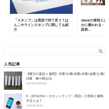
「スタンプ」は英語で何て言う？は
slaveの意味と
んこやラインスタンプに関しても紹
かに捕われる・一
介
語表…
人気記事
【曜日の英語１週間】月曜/火曜/水曜/木曜/金曜/土曜/
日曜：略や暗記法
2024年10月10日
X（旧Twitter）のセンシティブ（英語）の意味と解除
方法とは？
2026年1月1日