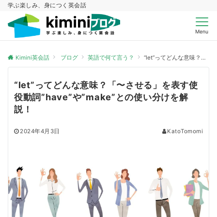
学ぶ楽しみ、身につく英会話
Menu
Kimini英会話
ブログ
英語で何て言う？
“let”ってどんな意味？「〜させる」を表す使役動詞”have”や”make”との使い分けを解説！
“let”ってどんな意味？「〜させる」を表す使
役動詞”have”や”make”との使い分けを解
説！
2024年4月3日
KatoTomomi