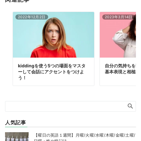
2022年12月2日
2023年3月14日
kiddingを使う5つの場面をマスタ
自分の気持ちを英
ーして会話にアクセントをつけよ
基本表現と相槌フ
う！
人気記事
【曜日の英語１週間】月曜/火曜/水曜/木曜/金曜/土曜/