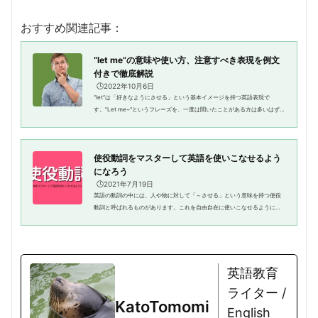
おすすめ関連記事：
“let me”の意味や使い方、注意すべき表現を例文
付きで徹底解説
🕒️2022年10月6日
“let”は「好きなようにさせる」という基本イメージを持つ英語表現で
す。”Let me~"というフレーズを、一度は聞いたことがある方は多いはずで
す。英文や英会話の中でも頻出の“let”ですが「使い方や意味がいまいち分
からない。」と悩んでいる...
使役動詞をマスターして英語を使いこなせるよう
になろう
🕒️2021年7月19日
英語の動詞の中には、人や物に対して「～させる」という意味を持つ使役
動詞と呼ばれるものがあります。これを自由自在に使いこなせるようにな
れば、表現の幅が大きく広がりますので、少しでも英語力をアップさせた
いという方は、ぜひ使い方をマ...
英語教育
ライター /
KatoTomomi
English