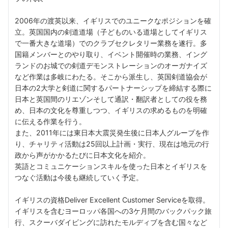
2006年の渡英以来、イギリスでのユニークなポジションを確
立。英国国内の剣道道場（子どものいる道場としてイギリス
で一番大きな道場）でのクラブセクレタリー業務を遂行。多
国籍メンバーとのやり取り、イベント開催時の業務、イング
ランドのお城での剣道デモンストレーションのオーガナイズ
など作業は多岐にわたる。そこから派生し、英国剣道協会が
日本の2大学と剣道に関するパートナーシップを締結する際に
日本と英国間のリエゾンそして通訳・翻訳者としての役を務
め、日本の文化を尊重しつつ、イギリスの求めるものを明確
に伝える作業を行う。
また、2011年には東日本大震災発生後に日本人グループを作
り、チャリティ活動は25回以上計画・実行、現在は地元の行
政から声がかかるたびに日本文化を紹介。
英語とコミュニケーションスキルを使った日本とイギリスを
つなぐ活動は今後も継続していく予定。
イギリスの資格Deliver Excellent Customer Serviceを取得。
イギリスを含むヨーロッパ各国への3ケ月間のバックパック旅
行、スクーバダイビングに訪れたモルディブを含む国々など