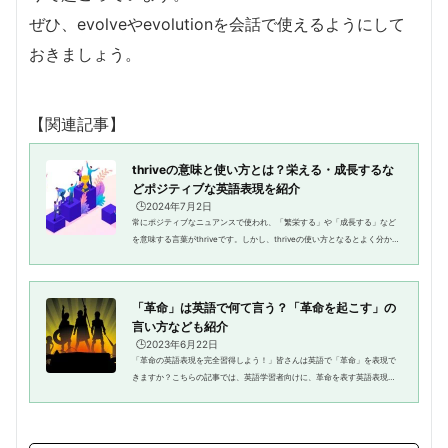
ぜひ、evolveやevolutionを会話で使えるようにして
おきましょう。
【関連記事】
thriveの意味と使い方とは？栄える・成長するな
どポジティブな英語表現を紹介
🕒️2024年7月2日
常にポジティブなニュアンスで使われ、「繁栄する」や「成長する」など
を意味する言葉がthriveです。しかし、thriveの使い方となるとよく分から
ないな、という人は多いのではないでしょうか？そこで記事では、英語thri
veを取りあげ、意味、正し...
「革命」は英語で何て言う？「革命を起こす」の
言い方なども紹介
🕒️2023年6月22日
「革命の英語表現を完全習得しよう！」皆さんは英語で「革命」を表現で
きますか？こちらの記事では、英語学習者向けに、革命を表す英語表現の
種類や使い方、さらには具体的な例文を紹介します。革命に関する英語表
現が分からなくて困っている人...