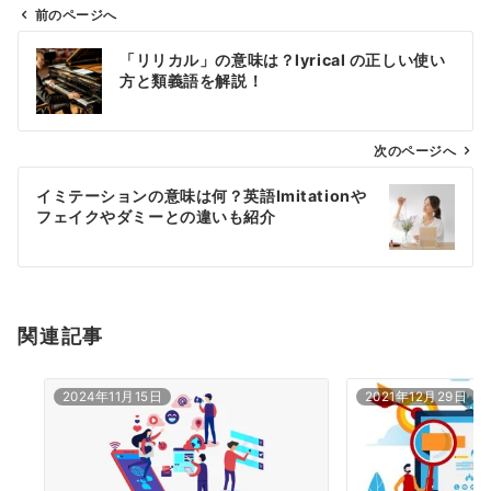
前のページへ
投
「リリカル」の意味は？lyrical の正しい使い
稿
方と類義語を解説！
ナ
ビ
ゲ
次のページへ
ー
イミテーションの意味は何？英語Imitationや
シ
フェイクやダミーとの違いも紹介
ョ
ン
関連記事
2024年11月15日
2021年12月29日