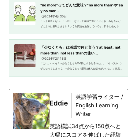
"no more"ってどんな意味？"no more than"や"sa
y no mor...
🕒️2024年4月30日
「〜より多くない」「〜以上…ない」と英語で言いたいとき、みなさんは
どのように表現しますか？いくら英語を勉強していても、日本に住んでい
て日常的に使っていないと、パッと正しい単語が出てこないという人は少
なくないでしょう。比較級に苦手...
「少なくとも」は英語で何と言う？at least, not
more than, not less thanの使い...
🕒️2024年2月18日
「これ、いくら？－少なくとも1,000円はするだろうね。」「インフルエン
ザになってしまって。－少なくとも1週間は休んだほうがいいよ。」家庭や
職場、仲間内でこのような会話をしたことがある人は多いでしょう。日常
生活において、時間やお金、...
英語学習ライター /
Eddie
English Learning
Writer
英語模試34点から150点へと
大幅にスコアを伸ばした経験