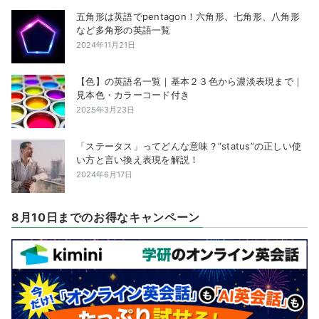
五角形は英語でpentagon！六角形、七角形、八角形
など多角形の英語一覧
2024年11月21日
【色】の英語名一覧｜基本２３色から濃淡表現まで｜
見本色・カラーコード付き
2025年3月23日
「ステータス」ってどんな意味？”status”の正しい使
い方と言い換え表現を解説！
2024年6月17日
8月10日までのお得なキャンペーン