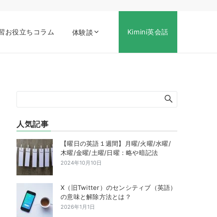
習お役立ちコラム
Kimini英会話
体験談
人気記事
【曜日の英語１週間】月曜/火曜/水曜/
木曜/金曜/土曜/日曜：略や暗記法
2024年10月10日
X（旧Twitter）のセンシティブ（英語）
の意味と解除方法とは？
2026年1月1日