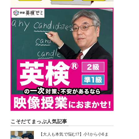
こそだてまっぷ人気記事
【大人も本気で悩む!?】小1から小6ま