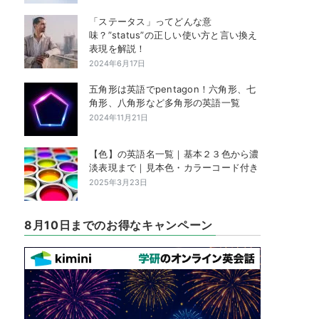
「ステータス」ってどんな意
味？”status”の正しい使い方と言い換え
表現を解説！
2024年6月17日
五角形は英語でpentagon！六角形、七
角形、八角形など多角形の英語一覧
2024年11月21日
【色】の英語名一覧｜基本２３色から濃
淡表現まで｜見本色・カラーコード付き
2025年3月23日
8月10日までのお得なキャンペーン