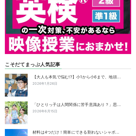
こそだてまっぷ人気記事
【大人も本気で悩む!?】小1から小6まで、地頭...
2026年1月26日
「ひとりっ子は人間関係に苦手意識あり？」思...
2026年6月15日
材料は4つだけ！簡単にできる割れないシャボ...