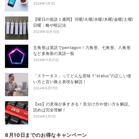
2026年1月1日
【曜日の英語１週間】月曜/火曜/水曜/木曜/金曜/土曜/
日曜：略や暗記法
2024年10月10日
五角形は英語でpentagon！六角形、七角形、八角形
など多角形の英語一覧
2024年11月21日
「ステータス」ってどんな意味？”status”の正しい使
い方と言い換え表現を解説！
2024年6月17日
【as】の意味が多すぎる！見分け方や使い方を解説。
読めば完全理解！
2024年2月1日
8月10日までのお得なキャンペーン