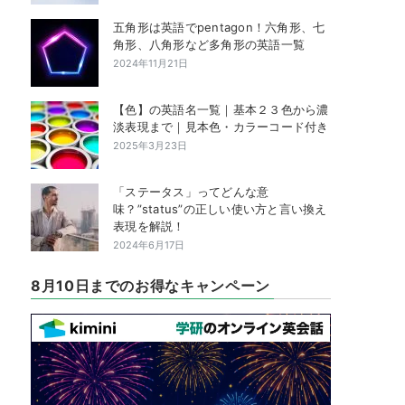
五角形は英語でpentagon！六角形、七
角形、八角形など多角形の英語一覧
2024年11月21日
【色】の英語名一覧｜基本２３色から濃
淡表現まで｜見本色・カラーコード付き
2025年3月23日
「ステータス」ってどんな意
味？”status”の正しい使い方と言い換え
表現を解説！
2024年6月17日
8月10日までのお得なキャンペーン