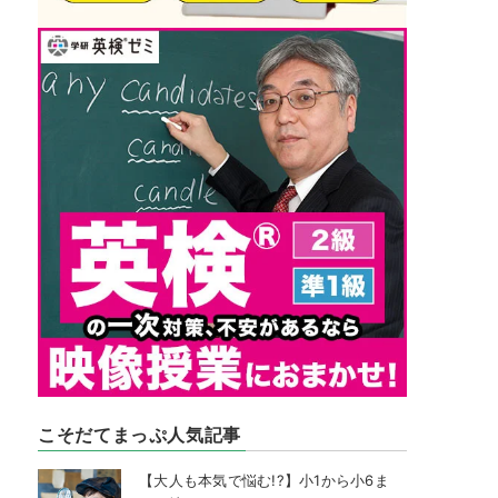
こそだてまっぷ人気記事
【大人も本気で悩む!?】小1から小6ま