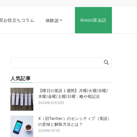
習お役立ちコラム
Kimini英会話
体験談
人気記事
【曜日の英語１週間】月曜/火曜/水曜/
木曜/金曜/土曜/日曜：略や暗記法
2024年10月10日
X（旧Twitter）のセンシティブ（英語）
の意味と解除方法とは？
2026年1月1日