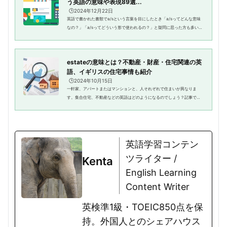
う英語の意味や表現89選...
🕒️2024年12月22日
英語で書かれた書類でa/sという言葉を目にしたとき「a/sってどんな意味
なの？」「a/sってどういう形で使われるの？」と疑問に思った方も多いの
ではないでしょうか？日本語の略語ですら初見だと分からないことがあり
ます。それが英語になれば、尚...
estateの意味とは？不動産・財産・住宅関連の英
語、イギリスの住宅事情も紹介
🕒️2024年10月15日
一軒家、アパートまたはマンションと、人それぞれで住まいが異なりま
す。集合住宅、不動産などの英語はどのようになるのでしょう？記事で
は、英語estateを取り上げ、意味や使い方を紹介します。イギリスの家関
連についても所々で情報を紹介しま...
英語学習コンテン
ツライター /
Kenta
English Learning
Content Writer
英検準1級・TOEIC850点を保
持。外国人とのシェアハウス