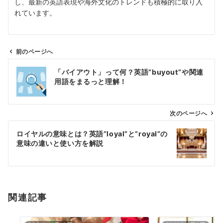
し、最新の英語表現や海外文化のトレンドも積極的に取り入
れています。
前のページへ
投
「バイアウト」って何？英語”buyout”や関連
稿
用語をまるっと理解！
ナ
ビ
ゲ
次のページへ
ー
ロイヤルの意味とは？英語”loyal”と”royal”の
シ
意味の違いと使い方を解説
ョ
ン
関連記事