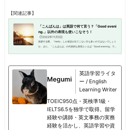
【関連記事】
「こんばんは」は英語で何て言う？「Good eveni
ng.」以外の表現も使いこなそう！
🕒️2022年11月5日
挨拶する際、「Hello」しか単語が出てこない方も多いのではないでしょう
か。また、「こんばんは」の代表的な表現といえば「Good evening」でし
ょう。もちろん、「Good evening」でも「こんばんは」という意味が通じ
るのですが、実はネイティブは...
英語学習ライタ
Megumi
ー / English
Learning Writer
TOEIC950点・英検準1級・
IELTS6.5を独学で取得。留学
経験や講師・英文事務の実務
経験を活かし、英語学習や資