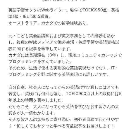
英語学習オタクのWebライター。独学でTOEIC950点・英検
準1級・IELTS6.5獲得。
オーストラリア、カナダでの留学経験あり。
元・こども英会話講師および英文事務としての経験を活か
し、複数のWebメディアで海外生活・英語学習や英語資格試
験に関する記事を執筆しています。
カナダには長期滞在（3年）し、現地コミュニティカレッジで
プログラミングを学んでいました。
そのため、生活で使える実用的な英語表現だけでなく、IT・
プログラミング分野に関する英語表現にも詳しいです。
自分自身、社会人になってからの英語の学び直しにはとても
苦労し、英検には何回も落ち、TOEIC900点以上の取得には5
年以上の時間を費やしました。
だからこそ、大人になってから英語を学びなおす皆さんの大
変さが人一倍わかります。
そんな皆さんの気持ちに寄り添い、初心者目線でわかりやす
く・忙しくてもサクッと学べる有益記事をお届けします！