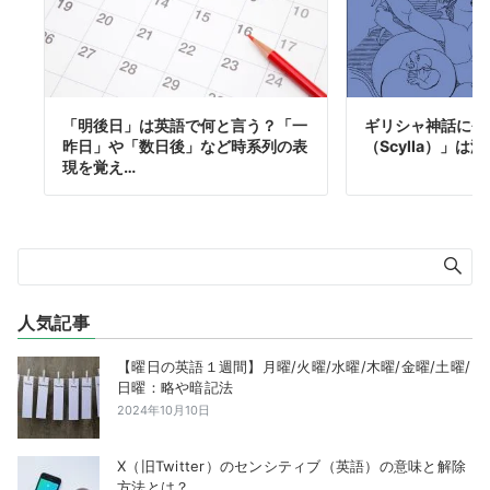
「明後日」は英語で何と言う？「一
ギリシャ神話に登
昨日」や「数日後」など時系列の表
（Scylla）」
現を覚え…
人気記事
【曜日の英語１週間】月曜/火曜/水曜/木曜/金曜/土曜/
日曜：略や暗記法
2024年10月10日
X（旧Twitter）のセンシティブ（英語）の意味と解除
方法とは？