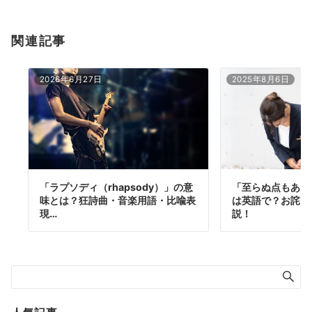
関連記事
2026年6月27日
2025年8月6日
「ラプソディ（rhapsody）」の意
「至らぬ点もある
味とは？狂詩曲・音楽用語・比喩表
は英語で？お詫び
現…
説！