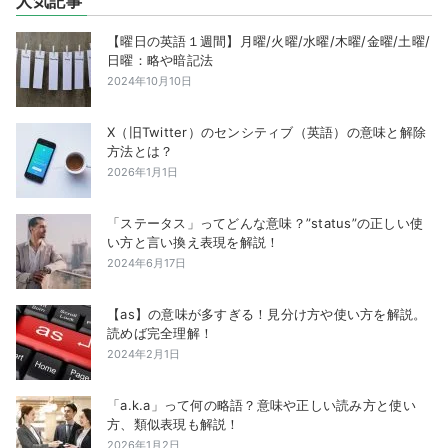
人気記事
【曜日の英語１週間】月曜/火曜/水曜/木曜/金曜/土曜/
日曜：略や暗記法
2024年10月10日
X（旧Twitter）のセンシティブ（英語）の意味と解除
方法とは？
2026年1月1日
「ステータス」ってどんな意味？”status”の正しい使
い方と言い換え表現を解説！
2024年6月17日
【as】の意味が多すぎる！見分け方や使い方を解説。
読めば完全理解！
2024年2月1日
「a.k.a」って何の略語？意味や正しい読み方と使い
方、類似表現も解説！
2026年1月2日