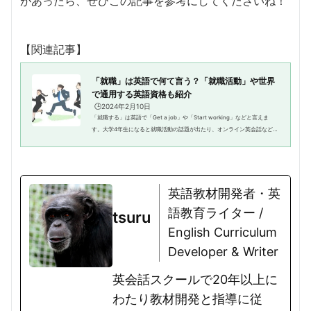
があったら、ぜひこの記事を参考にしてくださいね！
【関連記事】
「就職」は英語で何て言う？「就職活動」や世界
で通用する英語資格も紹介
🕒️2024年2月10日
「就職する」は英語で「Get a job」や「Start working」などと言えま
す。大学4年生になると就職活動の話題が出たり、オンライン英会話などで
「就職活動では苦労した」など、英語で就職活動について話すタイミング
もあるでしょう。この記事では、...
英語教材開発者・英
語教育ライター /
tsuru
English Curriculum
Developer & Writer
英会話スクールで20年以上に
わたり教材開発と指導に従