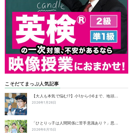
こそだてまっぷ人気記事
【大人も本気で悩む!?】小1から小6まで、地頭...
2026年1月26日
「ひとりっ子は人間関係に苦手意識あり？」思...
2026年6月15日