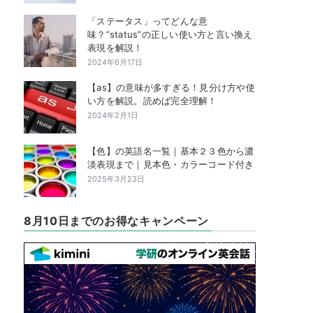
「ステータス」ってどんな意
味？”status”の正しい使い方と言い換え
表現を解説！
2024年6月17日
【as】の意味が多すぎる！見分け方や使
い方を解説。読めば完全理解！
2024年2月1日
【色】の英語名一覧｜基本２３色から濃
淡表現まで｜見本色・カラーコード付き
2025年3月23日
8月10日までのお得なキャンペーン