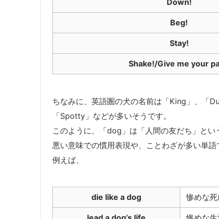
Down!
Beg!
Stay!
Shake!/Give me your p
ちなみに、英語圏の犬の名前は「King」、「Duk
「Spotty」などが多いそうです。
このように、「dog」は「人間の友だち」と
悪い意味での慣用表現や、ことわざが多い単語
例えば、
die like a dog
惨めな死
lead a dog’s life
惨めな生