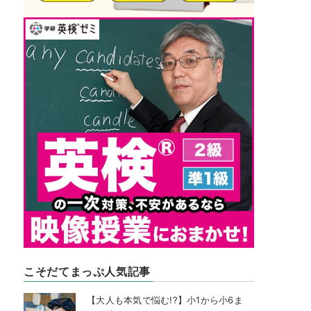
こそだてまっぷ人気記事
【大人も本気で悩む!?】小1から小6ま