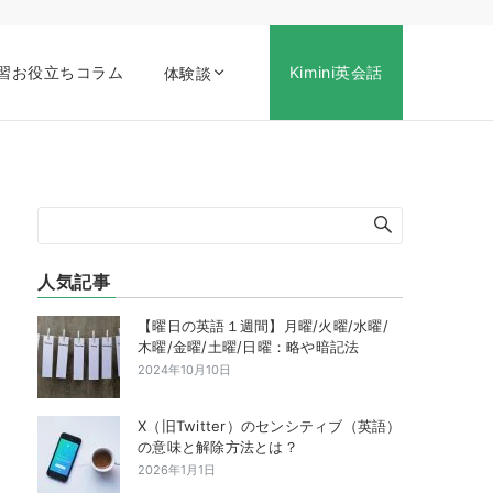
習お役立ちコラム
Kimini英会話
体験談
人気記事
【曜日の英語１週間】月曜/火曜/水曜/
木曜/金曜/土曜/日曜：略や暗記法
2024年10月10日
X（旧Twitter）のセンシティブ（英語）
の意味と解除方法とは？
2026年1月1日