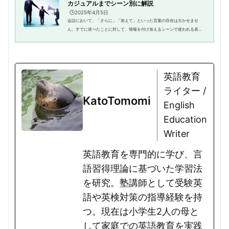
カジュアルまでシーン別に解説
🕒️2025年4月5日
会話において、「さらに」「加えて」といった言葉の存在は欠かせませ
ん。すでに述べたことに対して、情報を付け加えるシーンで使われる表現
でしょう。これらの言葉は、日常会話はもちろん、ビジネスシーンでも良
く使われる言葉でもあります。し...
英語教育
ライター /
KatoTomomi
English
Education
Writer
英語教育を専門的に学び、言
語習得理論に基づいた学習法
を研究。塾講師として受験英
語や英検対策の指導経験を持
つ。現在は小学生2人の母と
して家庭での英語教育を実践