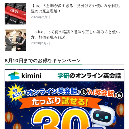
【as】の意味が多すぎる！見分け方や使い方を解説。
読めば完全理解！
2024年2月1日
「a.k.a」って何の略語？意味や正しい読み方と使い
方、類似表現も解説！
2026年1月2日
8月10日までのお得なキャンペーン