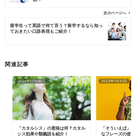
ビ
ゲ
次のページへ
ー
留学生って英語で何て言う？留学するなら知っ
シ
ておきたい口語表現もご紹介！
ョ
ン
関連記事
2024年11月19日
2023年1月31日
「カタルシス」の意味は何？カタル
「そういえば」は
シス効果や類義語を紹介！
なフレーズの使い