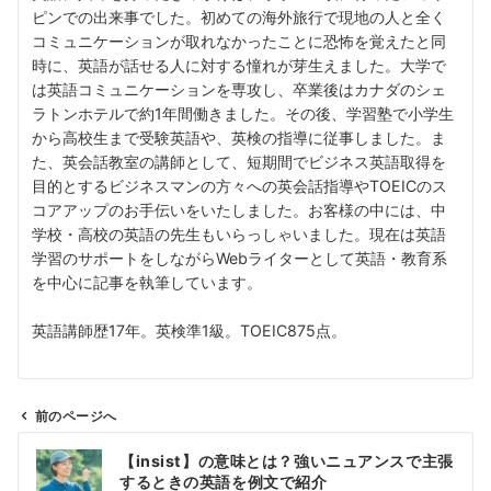
ピンでの出来事でした。初めての海外旅行で現地の人と全く
コミュニケーションが取れなかったことに恐怖を覚えたと同
時に、英語が話せる人に対する憧れが芽生えました。大学で
は英語コミュニケーションを専攻し、卒業後はカナダのシェ
ラトンホテルで約1年間働きました。その後、学習塾で小学生
から高校生まで受験英語や、英検の指導に従事しました。ま
た、英会話教室の講師として、短期間でビジネス英語取得を
目的とするビジネスマンの方々への英会話指導やTOEICのス
コアアップのお手伝いをいたしました。お客様の中には、中
学校・高校の英語の先生もいらっしゃいました。現在は英語
学習のサポートをしながらWebライターとして英語・教育系
を中心に記事を執筆しています。
英語講師歴17年。英検準1級。TOEIC875点。
前のページへ
投
【insist】の意味とは？強いニュアンスで主張
稿
するときの英語を例文で紹介