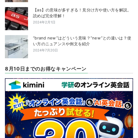
【as】の意味が多すぎる！見分け方や使い方を解説。
読めば完全理解！
2024年2月1日
“brand new”はどういう意味？”new”との違いは？使
い方のニュアンスや例文を紹介
2024年7月20日
8月10日までのお得なキャンペーン