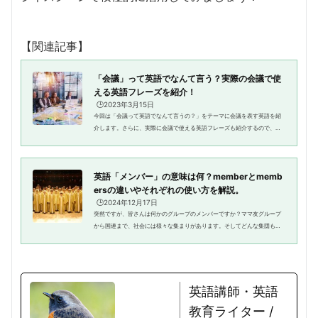
【関連記事】
「会議」って英語でなんて言う？実際の会議で使
える英語フレーズを紹介！
🕒️2023年3月15日
今回は「会議って英語でなんて言うの？」をテーマに会議を表す英語を紹
介します。さらに、実際に会議で使える英語フレーズも紹介するので、ぜ
ひ参考にしてください。この記事の3行まとめ（AI要約） 「会議」はmeeti
ngが基本で、規模や形式に応...
英語「メンバー」の意味は何？memberとmemb
ersの違いやそれぞれの使い方を解説。
🕒️2024年12月17日
突然ですが、皆さんは何かのグループのメンバーですか？ママ友グループ
から国連まで、社会には様々な集まりがあります。そしてどんな集団もメ
ンバーによって構成されています。英語関連の集まりの「メンバー」にな
ることで外国人と出会い、もっ...
英語講師・英語
教育ライター /