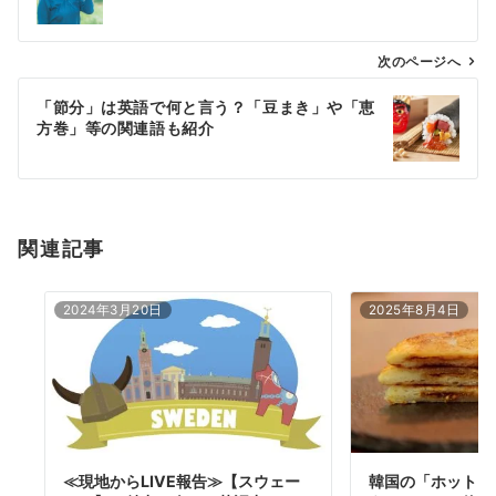
ナ
ビ
ゲ
次のページへ
ー
「節分」は英語で何と言う？「豆まき」や「恵
シ
方巻」等の関連語も紹介
ョ
ン
関連記事
2024年3月20日
2025年8月4日
≪現地からLIVE報告≫【スウェー
韓国の「ホットク