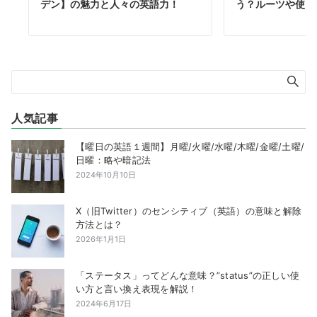
デン】の魅力と人々の英語力！
う？ルーツや使え
人気記事
【曜日の英語１週間】月曜/火曜/水曜/木曜/金曜/土曜/
日曜：略や暗記法
2024年10月10日
X（旧Twitter）のセンシティブ（英語）の意味と解除
方法とは？
2026年1月1日
「ステータス」ってどんな意味？”status”の正しい使
い方と言い換え表現を解説！
2024年6月17日