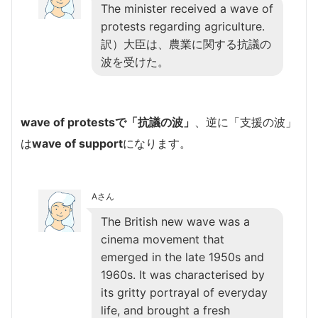
The minister received a wave of
protests regarding agriculture.
訳）大臣は、農業に関する抗議の
波を受けた。
wave of protestsで「抗議の波」
、逆に「支援の波」
は
wave of support
になります。
Aさん
The British new wave was a
cinema movement that
emerged in the late 1950s and
1960s. It was characterised by
its gritty portrayal of everyday
life, and brought a fresh