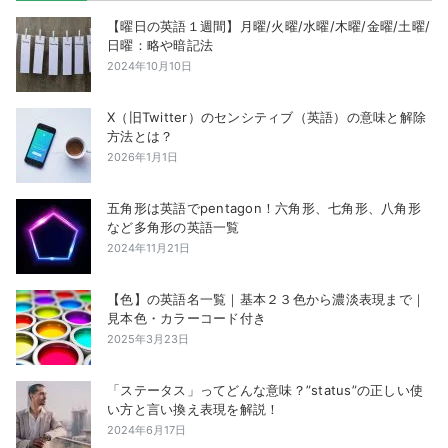
【曜日の英語１週間】月曜/火曜/水曜/木曜/金曜/土曜/
日曜：略や暗記法
2024年10月10日
X（旧Twitter）のセンシティブ（英語）の意味と解除
方法とは？
2026年1月1日
五角形は英語でpentagon！六角形、七角形、八角形
など多角形の英語一覧
2024年11月21日
【色】の英語名一覧｜基本２３色から濃淡表現まで｜
見本色・カラーコード付き
2025年3月23日
「ステータス」ってどんな意味？”status”の正しい使
い方と言い換え表現を解説！
2024年6月17日