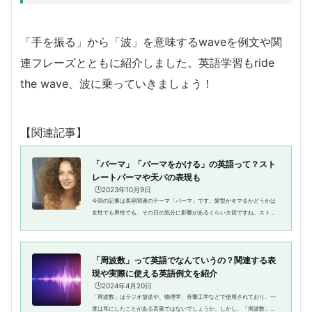
「手を振る」から「波」を意味するwaveを例文や関
連フレーズとともに紹介しました。英語学習もride
the wave、波に乗っていきましょう！
【関連記事】
「パーマ」「パーマをかける」の英語って？スト
レートパーマや天パの表現も
🕒️2023年10月9日
今回の記事は美容関連のテーマ「パーマ」です。髪型がキマるかどうかは
女性でも男性でも、その日の気分に影響があるくらい大切ですね。ストレ
ートパーマが欠かせない人もいるでしょう。パーマは英語のpermからきて
いますが、実際の会話で「パー...
「周波数」って英語でなんていうの？関連する表
現や実際に使える英語例文を紹介
🕒️2024年4月20日
「周波数」はラジオ放送や、物理学、音響工学などで使用されており、一
度は耳にしたことがある言葉ではないでしょうか。しかし、「周波数」と