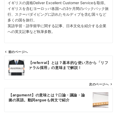
イギリスの資格Deliver Excellent Customer Serviceを取得。
イギリスを含むヨーロッパ各国への3ケ月間のバックパック旅
行、スクーバダイビングに訪れたモルディブを含む国々など
多くの国を旅行。
英語学習・語学留学に関する記事、日本文化を紹介する企業
への英文記事など執筆多数。
前のページへ
投
【referral】とは？基本的な使い方から「リフ
稿
ァラル採用」の意味まで解説！
ナ
ビ
ゲ
次のページへ
ー
【argument】の意味とは？口論・議論・論
シ
拠の英語。動詞argueも例文で紹介
ョ
ン