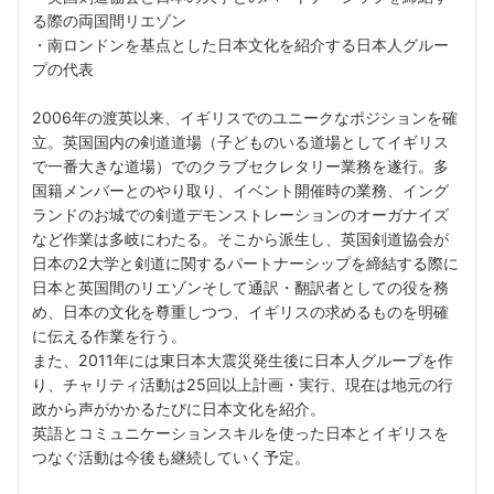
る際の両国間リエゾン
・南ロンドンを基点とした日本文化を紹介する日本人グルー
プの代表
2006年の渡英以来、イギリスでのユニークなポジションを確
立。英国国内の剣道道場（子どものいる道場としてイギリス
で一番大きな道場）でのクラブセクレタリー業務を遂行。多
国籍メンバーとのやり取り、イベント開催時の業務、イング
ランドのお城での剣道デモンストレーションのオーガナイズ
など作業は多岐にわたる。そこから派生し、英国剣道協会が
日本の2大学と剣道に関するパートナーシップを締結する際に
日本と英国間のリエゾンそして通訳・翻訳者としての役を務
め、日本の文化を尊重しつつ、イギリスの求めるものを明確
に伝える作業を行う。
また、2011年には東日本大震災発生後に日本人グループを作
り、チャリティ活動は25回以上計画・実行、現在は地元の行
政から声がかかるたびに日本文化を紹介。
英語とコミュニケーションスキルを使った日本とイギリスを
つなぐ活動は今後も継続していく予定。