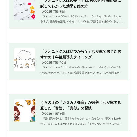
「フォニックスは必要？」我が家の小学生の娘に
試してわかった効果と始め方
🕒️2026年5月6日
「フォニックスってやったほうがいいの？」「なんとなく聞いたことはあ
るけど、優先順位は高いのかな…？」小学生の英語学習を進めていると、
一度は出てくる疑問ではないでしょうか。わたしも、まさに同じところで
迷いました。結論から言うと、フ...
「フォニックスはいつから？」わが家で感じたお
すすめ｜年齢別導入タイミング
🕒️2026年5月10日
「フォニックスって、いつから始めればいいの？」「今のうちにやってお
いたほうがいいの？」小学生の英語学習を進めていると、この疑問はかな
り早い段階で出てきます。なんとなく「早いほうがよさそう」と感じる一
方で、「今やるべきなのかな？...
うちの子の『カタカナ発音』が改善！わが家で見
直した「音読」「真似」の習慣
🕒️2026年5月9日
「単語は読めるのに、発音がなかなかきれいにならない」「聞くとわかる
のに、言ってみるとカタカナっぽくなる」「どうしたらいいの？ このまま
で大丈夫かな？」そんなふうに感じたことはありませんか。これは、娘2人
の英語学習を見てきた中で、...