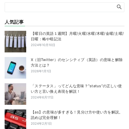
人気記事
【曜日の英語１週間】月曜/火曜/水曜/木曜/金曜/土曜/
日曜：略や暗記法
2024年10月10日
X（旧Twitter）のセンシティブ（英語）の意味と解除
方法とは？
2026年1月1日
「ステータス」ってどんな意味？”status”の正しい使
い方と言い換え表現を解説！
2024年6月17日
【as】の意味が多すぎる！見分け方や使い方を解説。
読めば完全理解！
2024年2月1日