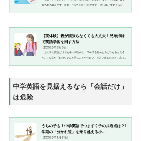
前の私の本音です。現在、小5の長女と小1の次女。習い事はスマイルゼミ
と週1回のダンスのみ。学童にも通っておらず、スケジュールには比較的ゆ
とりがありました。それでも、...
【実体験】親が頑張らなくても大丈夫！兄弟姉妹
で英語学習を回す方法
🕒️2026年3月6日
「上の子の英語だけでも手一杯なのに、下の子も始めたらどうなるんだろ
う…」次女が「お姉ちゃんと同じことやりたい」と言い出したとき、真っ
先に浮かんだのはこの不安でした。現在、我が家には小学5年生の長女と小
学1年生の次女がいます。私自身...
中学英語を見据えるなら「会話だけ」
は危険
うちの子も！中学英語でつまずく子の共通点は？1
学期の「分かれ道」を乗り越える小...
🕒️2026年1月31日