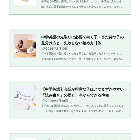
小学校での英語の授業は楽しく受けられていたのに、中学校に入った途
端、英語に苦手意識を持ってしまう子どもが少なくありません。なぜ、多
くの子どもが中学校の英語でつまずいてしまうのでしょうか。そこには、
現在の学習環境の変化に起因する...
中学英語の先取りは必要？向く子・まだ待つ子の
見分け方と、失敗しない始め方【体...
🕒️2026年2月10日
「中学英語って急に難しくなると聞くし、先取りした方がいいのかな…」
そう感じるのは自然なことです。周りが始めていると、なおさら気になり
ますよね。ただ、先取りは「早く進めば安心」というものではありませ
ん。英語は積み重ねの教科なので、...
【中学英語】会話が得意な子ほどつまずきやすい
「読み書き」の壁と、今からできる準備
🕒️2026年3月28日
小学校では英語を楽しめていたのに、中学に入って急に苦手になってしま
う子は少なくありません。なかでも見落としやすいのが、「聞く・話す」
はできても、「読む・書く」でつまずくケースです。会話が得意な子ほど
気づきにくいこの「壁」につい...