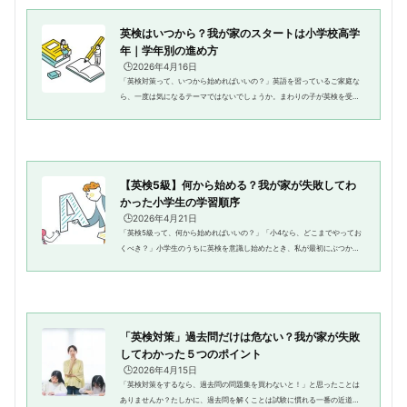
英検はいつから？我が家のスタートは小学校高学
年｜学年別の進め方
🕒️2026年4月16日
「英検対策って、いつから始めればいいの？」英語を習っているご家庭な
ら、一度は気になるテーマではないでしょうか。まわりの子が英検を受け
ていると、「うちも早めに始めたほうがいいのかな」と焦ることもありま
すよね。けれど、英検対策は、...
【英検5級】何から始める？我が家が失敗してわ
かった小学生の学習順序
🕒️2026年4月21日
「英検5級って、何から始めればいいの？」「小4なら、どこまでやってお
くべき？」小学生のうちに英検を意識し始めたとき、私が最初にぶつかっ
たのがこの疑問でした。単語から覚えるべき？文法もやらないとダメ？そ
れとも、やっぱりリスニングが...
「英検対策」過去問だけは危ない？我が家が失敗
してわかった５つのポイント
🕒️2026年4月15日
「英検対策をするなら、過去問の問題集を買わないと！」と思ったことは
ありませんか？たしかに、過去問を解くことは試験に慣れる一番の近道の