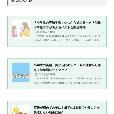
「小学生の英語学習」いつから始めるべき？現役
小学生ママが考えるベストな開始時期
🕒️2026年2月19日
「小学生のうちに英語は始めたほうがいいの？」「みんないつからやって
いるの？」何気ない会話の中でよく聞くこの言葉は、いつの間にか私自身
の悩みにもなっていました。わが家には小学生の娘が2人います。英語教育
を学び、指導もしてきた私です...
小学生の英語、何から始める？｜親の体験から考
える学年別ロードマップ
🕒️2026年1月29日
「小学生の英語、何から始めればいいの？」「英語学習、何をどこまでや
ればいいのかわからない」私自身も、子どもと一緒に英語を始めたとき、
まさにこの迷いを抱えていました。単語を覚えさせればいいのか、文法に
力を入れるべきか、どんな教材...
英語が初めての子に！最初の2週間でやることを
失敗しない順番に紹介