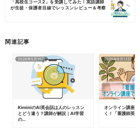
「高校生コース2」を受講してみた！英語講師
シ
が生徒・保護者目線でレッスンレビュー＆考察
ョ
ン
関連記事
2026年5月16日
2025年8月12日
KiminiのAI英会話は人のレッスン
オンライン講座で
とどう違う？講師が解説｜AI学習
く！「看護師英会
の…