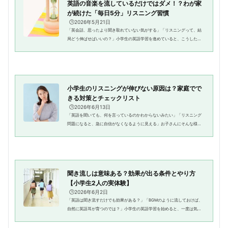
英語の音楽を流しているだけではダメ！？わが家
が続けた「毎日5分」リスニング習慣
🕒️2026年5月21日
「英会話、思ったより聞き取れていない気がする」「リスニングって、結
局どう伸ばせばいいの？」小学生の英語学習を進めていると、こうした悩
みにぶつかることがあります。わが家でも、娘たちが小さい頃から英語の
聞き流しを試した時期がありま...
小学生のリスニングが伸びない原因は？家庭でで
きる対策とチェックリスト
🕒️2026年6月13日
「英語を聞いても、何を言っているのかわからないみたい」「リスニング
問題になると、急に自信がなくなるように見える」お子さんにそんな様子
が見られると、「うちの子はリスニングが苦手なのかな」と心配になるこ
とがありますよね。わが家の息...
聞き流しは意味ある？効果が出る条件とやり方
【小学生2人の実体験】
🕒️2026年6月2日
「英語は聞き流すだけでも効果がある？」「BGMのように流しておけば、
自然に英語耳が育つのでは？」小学生の英語学習を始めると、一度は気に
なるのが聞き流しです。わが家でも、娘たちの英語学習の中で聞き流しを
取り入れてきました。続けるうち...