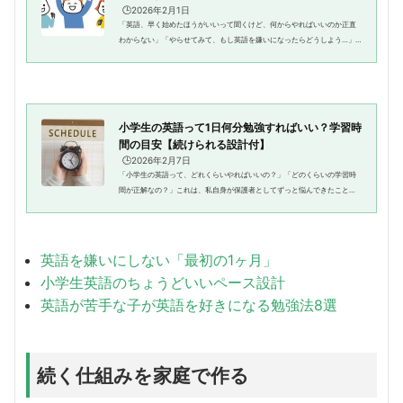
🕒️2026年2月1日
「英語、早く始めたほうがいいって聞くけど、何からやればいいのか正直
わからない」「やらせてみて、もし英語を嫌いになったらどうしよう…」
これは、英語学習を始める前の私が一番感じていたことでした。この記事
でご紹介するのは、次女（現在小...
小学生の英語って1日何分勉強すればいい？学習時
間の目安【続けられる設計付】
🕒️2026年2月7日
「小学生の英語って、どれくらいやればいいの？」「どのくらいの学習時
間が正解なの？」これは、私自身が保護者としてずっと悩んできたことで
す。そして正直に言うと、今もまだ答えを探し続けています。やらせすぎ
れば英語が嫌いになりそう。で...
英語を嫌いにしない「最初の1ヶ月」
小学生英語のちょうどいいペース設計
英語が苦手な子が英語を好きになる勉強法8選
続く仕組みを家庭で作る