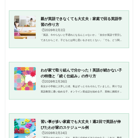
親が英語できなくても大丈夫：家庭で回る英語学
習の作り方
🕒️2026年2月2日
「英語、今やらないと手遅れになるんじゃないか」「自分が英語で苦労し
てきたからこそ、子どもには同じ思いをさせたくない」「でも、どう関わ
ればいいのかわからなくて、結局何もできていない」これは、小学5年生と
1年生の姉妹を育てる中で、私...
わが家で取り組んで分かった！英語が続かない子
の特徴と「続く仕組み」の作り方
🕒️2026年2月26日
長女が小学校に入学した頃、私はずっとそわそわしていました。周りでは
英語教室に通い始める子、オンライン英会話を始める子、英検に挑戦する
子……。「うちは、このままでいいのかな？」と。情報はたくさん入ってく
るのに、「わが家はどうする？...
習い事が多い家庭でも大丈夫！週2回で英語が伸
びたわが家のスケジュール例
🕒️2026年2月24日
「英語もやらせたい。でも、本当に今始めどきなのかな？」これは、数年