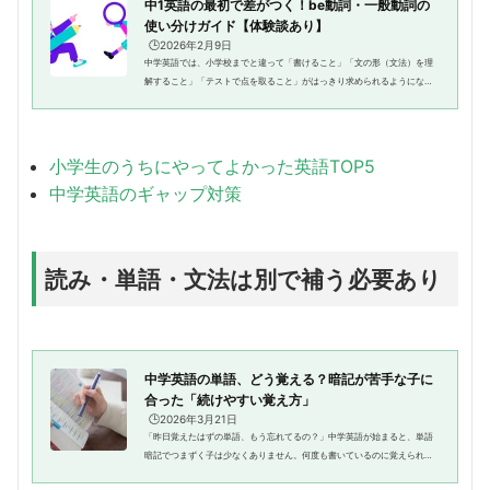
中1英語の最初で差がつく！be動詞・一般動詞の
使い分けガイド【体験談あり】
🕒️2026年2月9日
中学英語では、小学校までと違って「書けること」「文の形（文法）を理
解すること」「テストで点を取ること」がはっきり求められるようになり
ます。なかでも、最初に混乱が起きやすいのが、be動詞と一般動詞の使い
分けです。どちらも「動詞」と...
小学生のうちにやってよかった英語TOP5
中学英語のギャップ対策
読み・単語・文法は別で補う必要あり
中学英語の単語、どう覚える？暗記が苦手な子に
合った「続けやすい覚え方」
🕒️2026年3月21日
「昨日覚えたはずの単語、もう忘れてるの？」中学英語が始まると、単語
暗記でつまずく子は少なくありません。何度も書いているのに覚えられな
い、テストになると思い出せない。わが家でも、そんな姿に戸惑ったこと