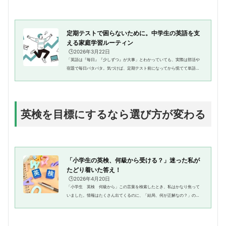
がありました。でも、単語が覚...
定期テストで困らないために。中学生の英語を支
える家庭学習ルーティン
🕒️2026年3月22日
「英語は『毎日』『少しずつ』が大事」とわかっていても、実際は部活や
宿題で毎日バタバタ。気づけば、定期テスト前になってから慌てて単語帳
やワークを開く……そんなご家庭も多いのではないでしょうか。中学生の息
子がいるわが家も、まさにそん...
英検を目標にするなら選び方が変わる
「小学生の英検、何級から受ける？」迷った私が
たどり着いた答え！
🕒️2026年4月20日
「小学生 英検 何級から」この言葉を検索したとき、私はかなり焦って
いました。情報はたくさん出てくるのに、「結局、何が正解なの？」の答
えがなかなか見つからない。むしろ調べれば調べるほど不安が増してしま
ったのを、今でもよく覚えてい...